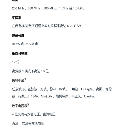
200 MHz、350 MHz、500 MHz、1 GHz 或 1.5 GHz
采样率
在所有模拟/数字通道上实时采样率高达 6.25 GS/s
记录长度
31.25 或 62.5 M 点
垂直分辨率
12 位
高分辨率模式下高达 16 位
1
信号生成
任意波形、正弦波、方波、脉冲、斜坡、三角波、DC 电平、高斯、洛伦
兹、指数上升/下降、Sin(x)/x、随机噪声、半正矢、Cardiac
2
数字电压表
4 位交流有效值电压，直流电压
直流 + 交流有效值电压