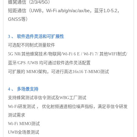
蜂窝通信（2/3/4/5G）
短距通信（UWB，Wi-Fi a/b/g/n/ac/ax/be，蓝牙1.0-5.2，
GNSS等）
3
、
软件选件灵活和可扩展性
可选配不同制式测量软件
5G NR/其他蜂窝技术/物联网/Wi-Fi 6
E
/ Wi-Fi
7/
其他WIFI制式/
蓝牙/GPS
/UWB
均可通过软件选件灵活配置
可扩展的
MIMO架构，可进行高达16x16 T-MIMO测试
4
、
多场景支持
支持蜂窝测试非信令测试及WBG工厂测试
Wi-Fi研发测试
，
优化射频通道相位噪声指标，满足非信令研发
测试需求
Wi-Fi MIMO测试
UWB全场景测试