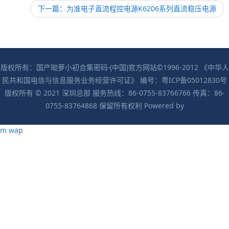
下一篇：为准电子直流程控电源K6206系列直流稳压电源
版权所有：国产呦萝小初合集密码·(中国)官方网站©1996-2012 《中华人
民共和国电信与信息服务业务经营许可证》 编号：粤ICP备05012830号
版权所有 © 2021 深圳总部 服务热线：86-0755-83766766 传真：86-
0755-83764868 保留所有权利 Powered by
m
wap