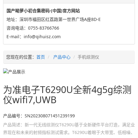
国产呦萝小初合集密码·(中国)官方网站
地址：深圳市福田区红荔路第一世界广场A座8D-E
咨询电话：0755-83766766
E-mail：info@qihuisz.com
您现在的位置：
首页
产品中心
手机综测仪
为准电子T6290U全新4g5g综测
仪wifi7,UWB
产品编号：SN202308071451239199
产品简述：新一代无线综测仪T6290U基于全新硬件平台打造，满足业
界现在和未来的射频指标测试需求。T6290U着眼于大带宽、低相噪、